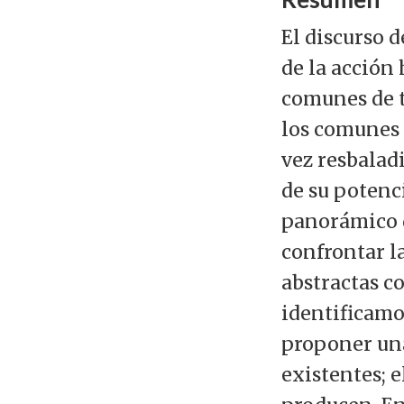
El discurso 
de la acción
comunes de t
los comunes 
vez resbalad
de su potenc
panorámico d
confrontar l
abstractas c
identificamo
proponer una
existentes; 