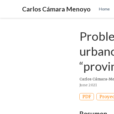
Carlos Cámara Menoyo
Home
Probl
urbano
“provi
Carlos Cámara-M
June 2021
PDF
Proyec
Resumen