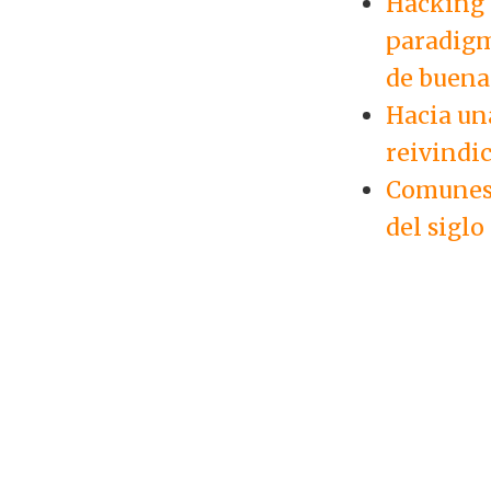
Hacking 
paradigm
de buena
Hacia un
reivindi
Comunes 
del siglo