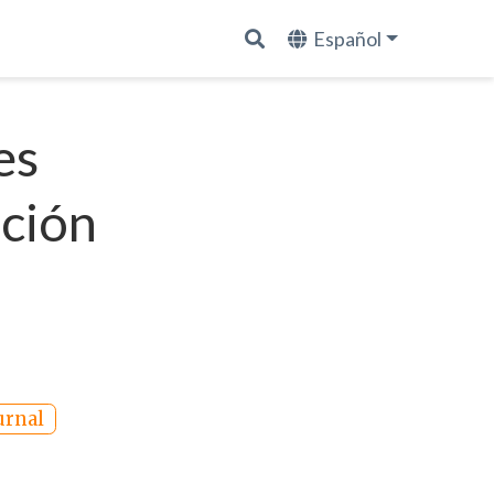
Español
es
ación
urnal