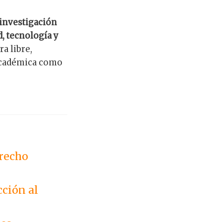
 investigación
, tecnología y
a libre,
 académica como
erecho
ción al