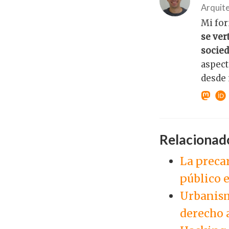
Arquite
Mi for
se ver
socie
aspect
desde 
Relacionad
La preca
público 
Urbanism
derecho a