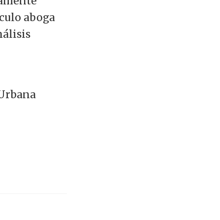
iamente
iculo aboga
álisis
 Urbana