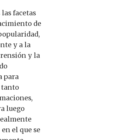
las facetas
nacimiento de
popularidad,
te y a la
prensión y la
ido
a para
 tanto
imaciones,
ra luego
realmente
 en el que se