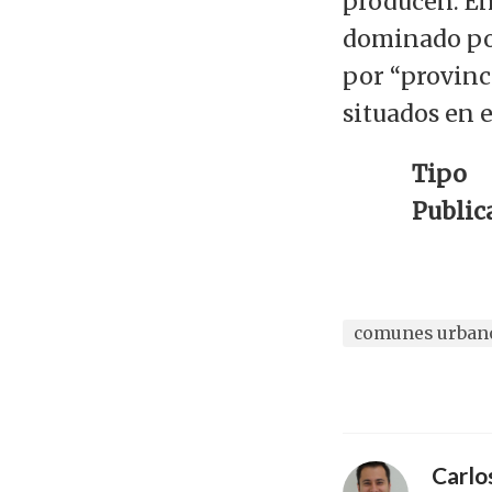
producen. En
dominado por
por “provinc
situados en e
Tipo
Public
comunes urban
Carl