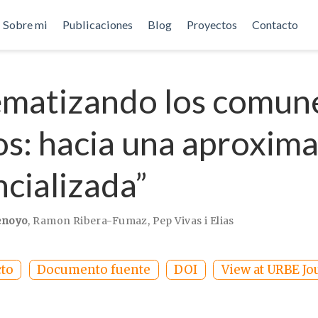
Sobre mi
Publicaciones
Blog
Proyectos
Contacto
ematizando los comun
s: hacia una aproxim
ncializada”
enoyo
,
Ramon Ribera-Fumaz
,
Pep Vivas i Elias
to
Documento fuente
DOI
View at URBE Jo