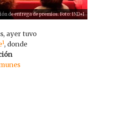
ón de entrega de premios. Foto: IND+I
s, ayer tuvo
1
e
, donde
ción
omunes