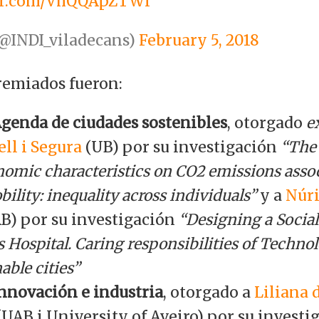
ter.com/VhQQApZTWf
@INDI_viladecans)
February 5, 2018
premiados fueron:
genda de ciudades sostenibles
, otorgado
e
ell i Segura
(UB) por su investigación
“The 
omic characteristics on CO2 emissions asso
ility: inequality across individuals”
y a
Núri
B) por su investigación
“Designing a Social
s Hospital. Caring responsibilities of Techno
able cities”
nnovación e industria
, otorgado a
Liliana 
UAB i University of Aveiro) por su investi