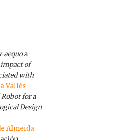
x-aequo
a
impact of
ciated with
a Vallès
 Robot for a
logical Design
de Almeida
gación