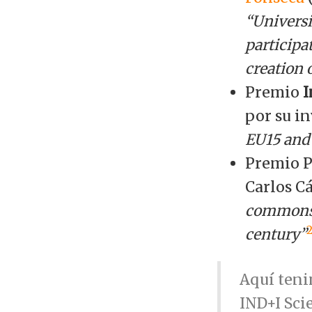
“Universi
participat
creation 
Premio
I
por su i
EU15 and
Premio P
Carlos C
commons: 
century”
Aquí teni
IND+I Sci