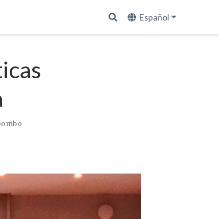
Español
ticas
a
bombo