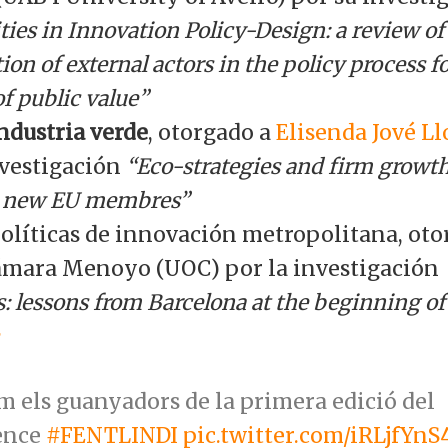
ties in Innovation Policy-Design: a review of
ion of external actors in the policy process f
of public value”
ndustria verde
, otorgado a
Elisenda Jové Ll
nvestigación
“Eco-strategies and firm growt
 new EU membres”
olíticas de innovación metropolitana, oto
ámara Menoyo (UOC) por la investigación
lessons from Barcelona at the beginning of 
2
m els guanyadors de la primera edició del
ence
#FENTLINDI
pic.twitter.com/iRLjfYnS