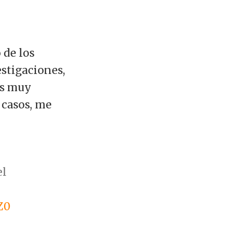
 de los
stigaciones,
es muy
 casos, me
el
Z0