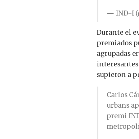
— IND+I (
Durante el e
premiados p
agrupadas en
interesantes
supieron a p
Carlos Cá
urbans apl
premi IND
metropol