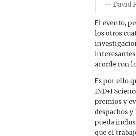
— David 
El evento, p
los otros cu
investigacio
interesantes
acorde con lo
Es por ello 
IND+I Scienc
premios y ev
despachos y 
pueda inclus
que el traba