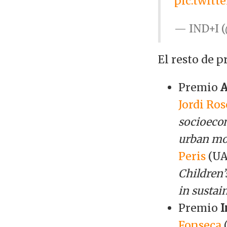
pic.twit
— IND+I (
El resto de 
Premio
A
Jordi Ros
socioecon
urban mob
Peris
(UA
Children’
in sustain
Premio
I
Fonseca
(