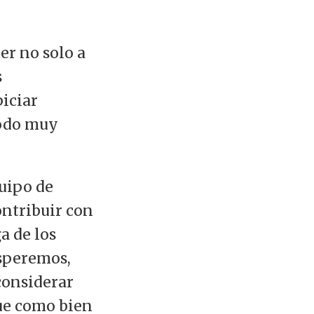
er no solo a
s
iciar
Todo muy
quipo de
ontribuir con
a de los
esperemos,
considerar
ue como bien