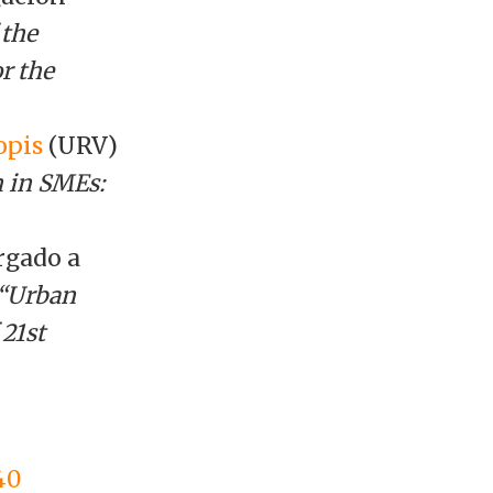
 the
or the
opis
(URV)
h in SMEs:
rgado a
“Urban
21st
40