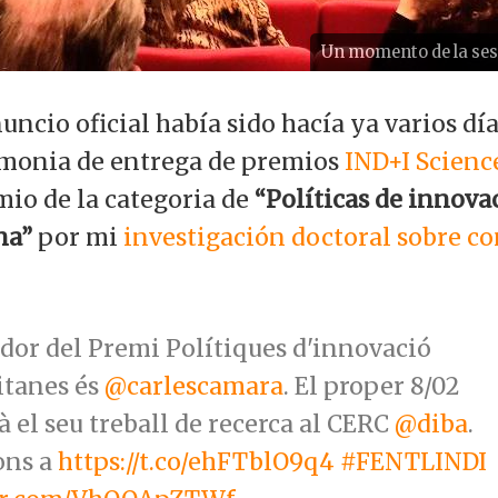
Un momento de la sesi
ncio oficial había sido hacía ya varios día
emonia de entrega de premios
IND+I Scienc
mio de la categoria de
“Políticas de innova
na”
por mi
investigación doctoral sobre c
dor del Premi Polítiques d'innovació
itanes és
@carlescamara
. El proper 8/02
à el seu treball de recerca al CERC
@diba
.
ons a
https://t.co/ehFTblO9q4
#FENTLINDI