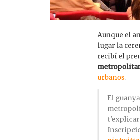
Aunque el anu
lugar la cer
recibí el pre
metropolita
urbanos
.
El guanya
metropol
t'explicar
Inscripci