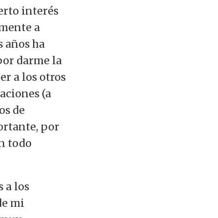
erto interés
amente a
s años ha
por darme la
r a los otros
aciones (a
os de
ortante, por
en todo
 a los
de mi